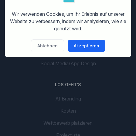
Print Design
Wir verwenden Cookies, um Ihr Erlebnis auf unserer
Banner Design
Website zu verbessern, indem wir analysieren, wie sie
Flyer Design
genutzt wird.
Grafikdesign
Ablehnen
Akzeptieren
Unternehmensname
Social Media/App Design
LOS GEHT'S
AI Branding
Kosten
Wettbewerb platzieren
Projektliste