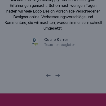
gen
Eventveranstalter haben wir des Öfteren kleinere
e
dener
Grafikdesign
Aufträge für Druckwerk oder Landingpage
nd
Hier ist Brandsupply optimal aufgestellt! Keine langen
schnell
Wartezeiten, direkter Kontakt mit
Designern
& super
Preis/Leistungsverhältnis.
Thomas Leutz
Forum Events