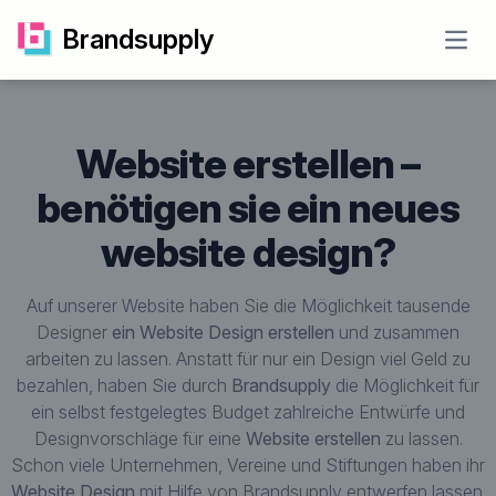
Brandsupply
Open
website erstellen –
benötigen sie ein neues
website design?
Auf unserer Website haben Sie die Möglichkeit tausende
Designer
ein Website Design erstellen
und zusammen
arbeiten zu lassen. Anstatt für nur ein Design viel Geld zu
bezahlen, haben Sie durch
Brandsupply
die Möglichkeit für
ein selbst festgelegtes Budget zahlreiche Entwürfe und
Designvorschläge für eine
Website erstellen
zu lassen.
Schon viele Unternehmen, Vereine und Stiftungen haben ihr
Website Design
mit Hilfe von Brandsupply entwerfen lassen.