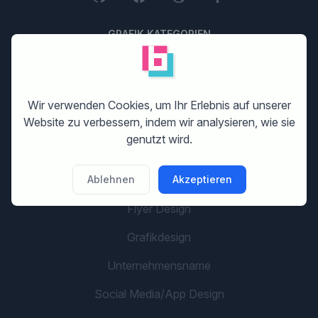
GRAFIK KATEGORIEN
Logo erstellen
Corporate Design (Geschäftsausstattung)
Wir verwenden Cookies, um Ihr Erlebnis auf unserer
Website zu verbessern, indem wir analysieren, wie sie
Website Design erstellen
genutzt wird.
Print Design
Ablehnen
Banner Design
Akzeptieren
Flyer Design
Grafikdesign
Unternehmensname
Social Media/App Design