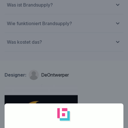
Was ist Brandsupply?
Wie funktioniert Brandsupply?
Was kostet das?
Designer:
DeOntwerper