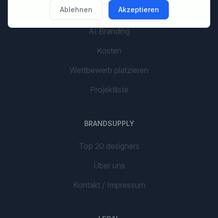
LOS GEHT'S
Ablehnen
Akzeptieren
AI Branding
Kosten
Wettbewerb platzieren
Projektliste
BRANDSUPPLY
Top 20 designers
Über uns
Kontakt / Impressum