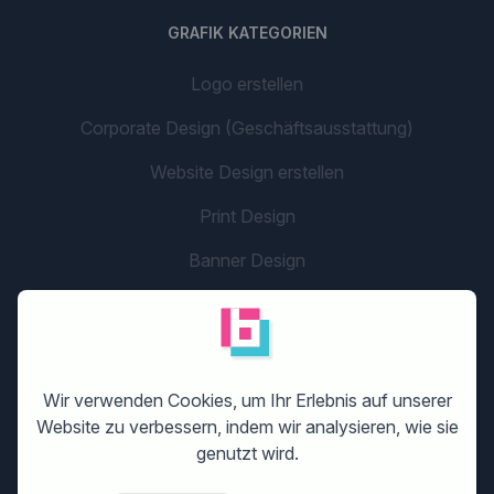
GRAFIK KATEGORIEN
Logo erstellen
Corporate Design (Geschäftsausstattung)
Website Design erstellen
Print Design
Banner Design
Flyer Design
Grafikdesign
Unternehmensname
Wir verwenden Cookies, um Ihr Erlebnis auf unserer
Website zu verbessern, indem wir analysieren, wie sie
Social Media/App Design
genutzt wird.