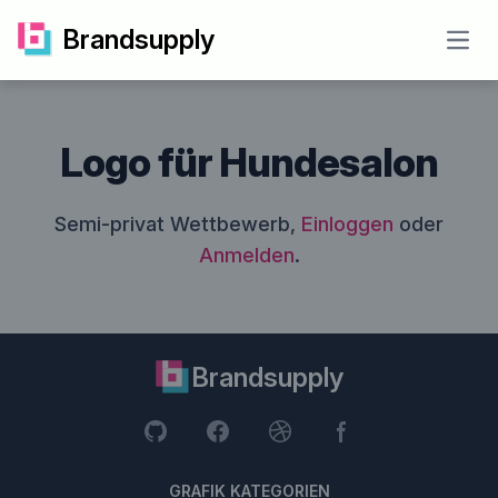
Brandsupply
Open
Logo für Hundesalon
Semi-privat Wettbewerb,
Einloggen
oder
Anmelden
.
Brandsupply
GRAFIK KATEGORIEN