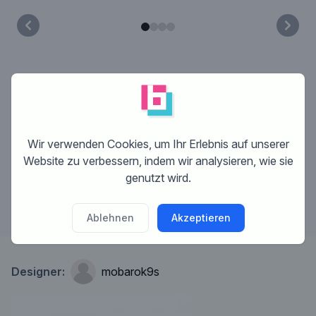
Was ist Brandsupply?
Wir verwenden Cookies, um Ihr Erlebnis auf unserer
Wie funktioniert Brandsupply?
Website zu verbessern, indem wir analysieren, wie sie
genutzt wird.
Was kostet das?
Ablehnen
Akzeptieren
Designer:
mobarok9s