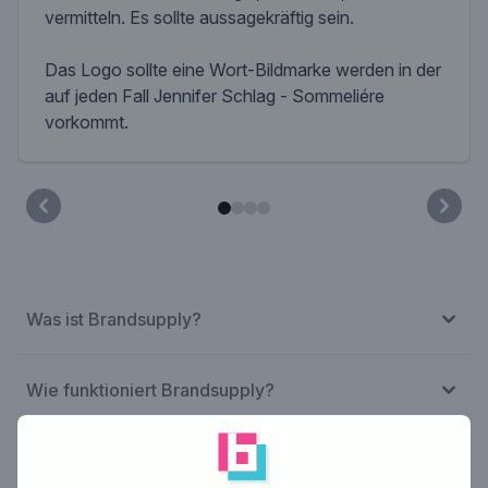
vermitteln. Es sollte aussagekräftig sein.
Das Logo sollte eine Wort-Bildmarke werden in der
auf jeden Fall Jennifer Schlag - Sommeliére
vorkommt.
Was ist Brandsupply?
Wie funktioniert Brandsupply?
Was kostet das?