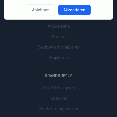
Ablehnen
Akzeptieren
LOS GEHT'S
AI Branding
Kosten
Wettbewerb platzieren
Projektliste
BRANDSUPPLY
Top 20 designers
Über uns
Kontakt / Impressum