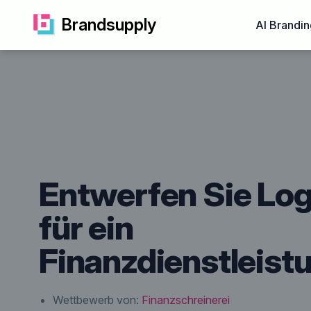
Brandsupply
AI Brandin
Entwerfen Sie Log
für ein
Finanzdienstleis
Wettbewerb von:
Finanzschreinerei