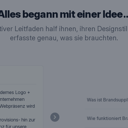
Alles begann mit einer Idee 
ktiver Leitfaden half ihnen, ihren Designst
erfasste genau, was sie brauchten.
Unternehmensbes
Wir sind bereits seit über 25 Jahren 
odernes Logo +
Finanzdienstleistung tätig.
sunternehmen
Was ist Brandsupp
Unser Fokus liegt auf der Vermittlu
 Webpräsenz wird
und im Bereich der Investment-Serv
Wir schaffen finanzielle Lebensräu
Wie funktioniert B
ovisions- hin zur
Unsere Dienstleistungen werden auss
z für unsere