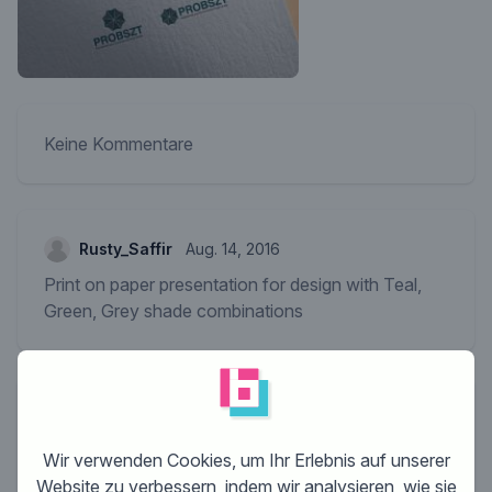
Keine Kommentare
Rusty_Saffir
Aug. 14, 2016
Print on paper presentation for design with Teal,
Green, Grey shade combinations
c.probszt@remax-solutions.at
Aug. 14, 2016
Much better. How about designing the symbol
Wir verwenden Cookies, um Ihr Erlebnis auf unserer
more like a wind rose? To imply "knowing the right
Website zu verbessern, indem wir analysieren, wie sie