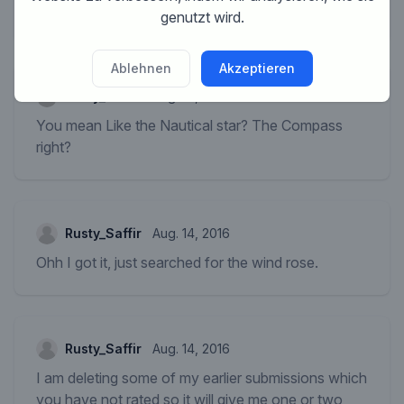
direction"...
genutzt wird.
Ablehnen
Akzeptieren
Rusty_Saffir
Aug. 14, 2016
You mean Like the Nautical star? The Compass
right?
Rusty_Saffir
Aug. 14, 2016
Ohh I got it, just searched for the wind rose.
Rusty_Saffir
Aug. 14, 2016
I am deleting some of my earlier submissions which
you have not rated so it will give me one or two