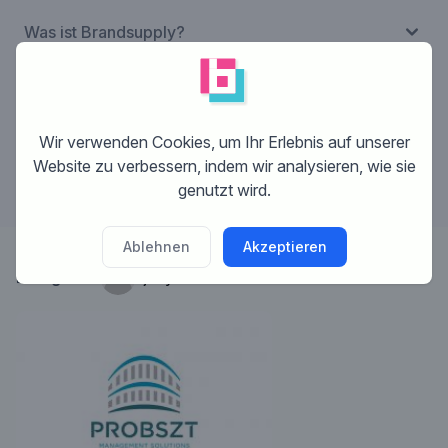
Was ist Brandsupply?
Wie funktioniert Brandsupply?
Wir verwenden Cookies, um Ihr Erlebnis auf unserer
Was kostet das?
Website zu verbessern, indem wir analysieren, wie sie
genutzt wird.
Ablehnen
Akzeptieren
Designer:
jazy