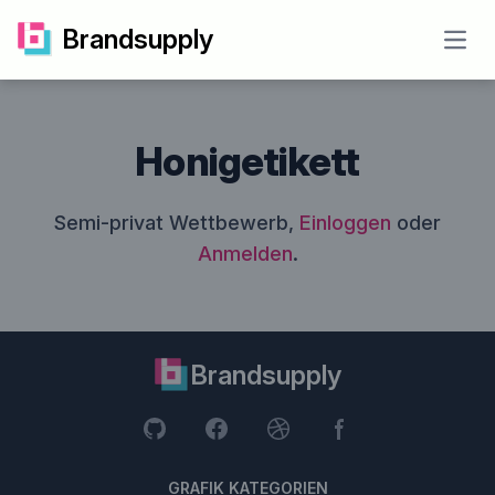
Brandsupply
Open
Honigetikett
Semi-privat Wettbewerb,
Einloggen
oder
Anmelden
.
Brandsupply
GRAFIK KATEGORIEN