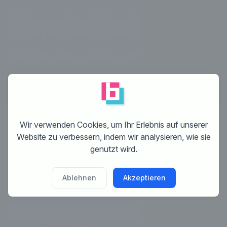
Keine Kommentare
Wir verwenden Cookies, um Ihr Erlebnis auf unserer
Dieser Wettbewerb ist beendet. Es ist nicht
Website zu verbessern, indem wir analysieren, wie sie
mehr möglich zu kommentieren.
genutzt wird.
Ablehnen
Akzeptieren