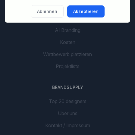
Ablehnen
Akzeptieren
LOS GEHT'S
AI Branding
Kosten
Wettbewerb platzieren
Projektliste
BRANDSUPPLY
Top 20 designers
Über uns
Kontakt / Impressum