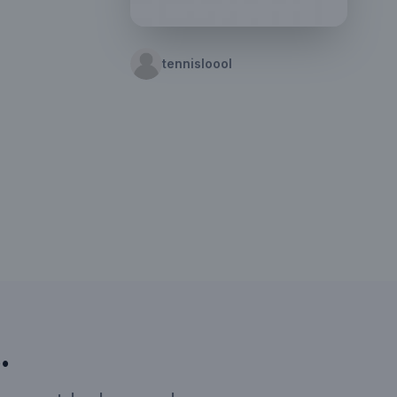
tennisloool
…