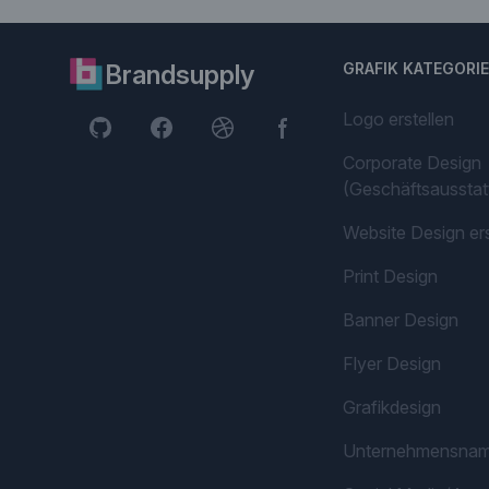
Brandsupply
GRAFIK KATEGORI
Logo erstellen
Corporate Design
(Geschäftsausstat
Website Design ers
Print Design
Banner Design
Flyer Design
Grafikdesign
Unternehmensna