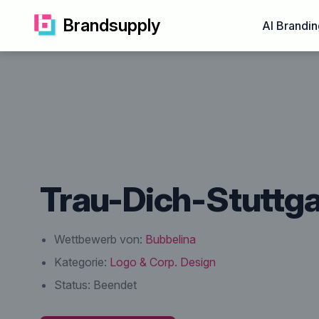
Brandsupply
AI Brandin
Trau-Dich-Stuttga
Wettbewerb von:
Bubbelina
Kategorie:
Logo & Corp. Design
Status:
Beendet