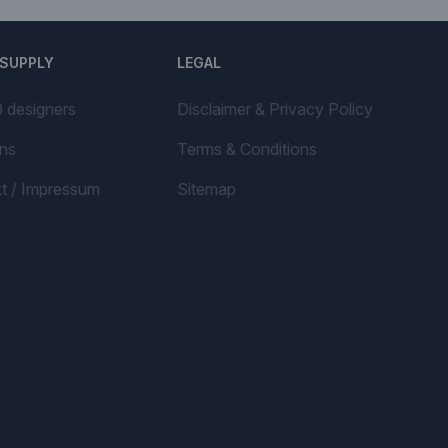
SUPPLY
LEGAL
 designers
Disclaimer & Privacy Policy
ns
Terms & Conditions
t / Impressum
Sitemap