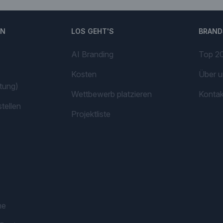
EN
LOS GEHT'S
BRAND
AI Branding
Top 20
Kosten
Über u
tung)
Wettbewerb platzieren
Kontak
tellen
Projektliste
me