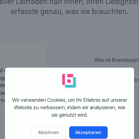
ktiver Leitfaden half ihnen, ihren Designst
erfasste genau, was sie brauchten.
Unternehmensbes
Was ist Brandsupp
und ansprechendes
go sollte für
Wie funktioniert B
erbung und
sie sind keine
Wir verwenden Cookies, um Ihr Erlebnis auf unserer
hne Ringe, mit
Was kostet das?
Website zu verbessern, indem wir analysieren, wie
sie genutzt wird.
Ablehnen
Akzeptieren