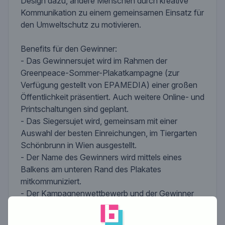
Design dazu, andere Menschen durch kreative
Kommunikation zu einem gemeinsamen Einsatz für
den Umweltschutz zu motivieren.
Benefits für den Gewinner:
- Das Gewinnersujet wird im Rahmen der
Greenpeace-Sommer-Plakatkampagne (zur
Verfügung gestellt von EPAMEDIA) einer großen
Öffentlichkeit präsentiert. Auch weitere Online- und
Printschaltungen sind geplant.
- Das Siegersujet wird, gemeinsam mit einer
Auswahl der besten Einreichungen, im Tiergarten
Schönbrunn in Wien ausgestellt.
- Der Name des Gewinners wird mittels eines
Balkens am unteren Rand des Plakates
mitkommuniziert.
- Der Kampagnenwettbewerb und der Gewinner
werden im Greenpeace-Magazin "Act" vorgestellt.
- Der Gewinner bekommt eine Greenpeace-Tiger-