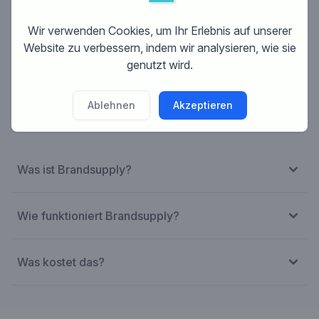
Ehren-Patenschaft.
- Zusätzlich erhält der Gewinner des Greenpeace-
Wir verwenden Cookies, um Ihr Erlebnis auf unserer
Wettbewerbs 300 € Siegerprämie
Website zu verbessern, indem wir analysieren, wie sie
genutzt wird.
Ablehnen
Akzeptieren
Was ist Brandsupply?
Wie funktioniert Brandsupply?
Was kostet das?