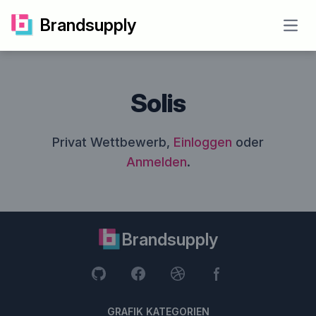
Brandsupply
Open
Solis
Privat Wettbewerb,
Einloggen
oder
Anmelden
.
Brandsupply
GRAFIK KATEGORIEN