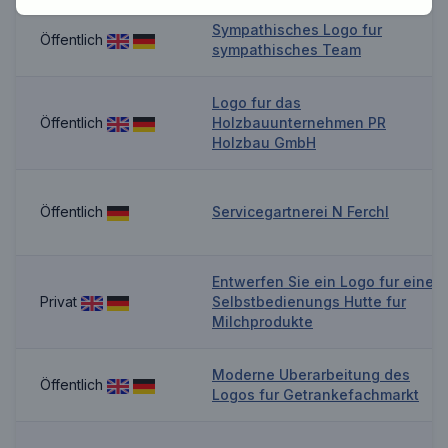
Sympathisches Logo fur
Öffentlich
sympathisches Team
Logo fur das
Öffentlich
Holzbauunternehmen PR
Holzbau GmbH
Öffentlich
Servicegartnerei N Ferchl
Entwerfen Sie ein Logo fur eine
Privat
Selbstbedienungs Hutte fur
Milchprodukte
Moderne Uberarbeitung des
Öffentlich
Logos fur Getrankefachmarkt