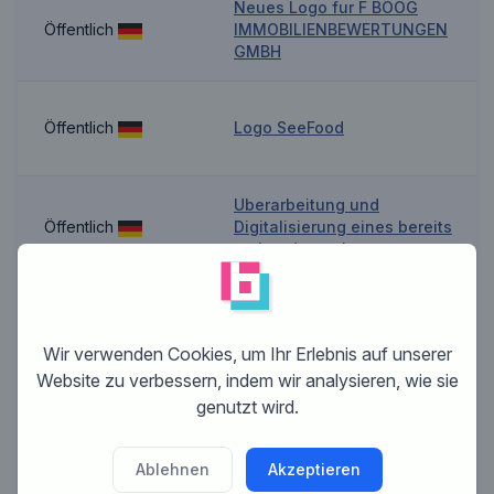
Neues Logo fur F BOOG
Öffentlich
IMMOBILIENBEWERTUNGEN
GMBH
Öffentlich
Logo SeeFood
Uberarbeitung und
Öffentlich
Digitalisierung eines bereits
vorhandenen Logos
Logo fur einen neuen
Lieferservice virtuelles Wiener
Öffentlich
Gasthaus Essen zum
Wir verwenden Cookies, um Ihr Erlebnis auf unserer
Aufwarmen
Website zu verbessern, indem wir analysieren, wie sie
genutzt wird.
Logo inkl Brandname fur
Privat
Accessoires Linie
Ablehnen
Akzeptieren