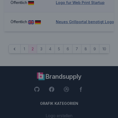
Öffentlich
Logo fur Web Print Startup
Öffentlich
Neues Grillportal benotigt Logo
1
2
3
4
5
6
7
8
9
10
...
Previous
Brandsupply
GRAFIK KATEGORIEN
Logo erstellen