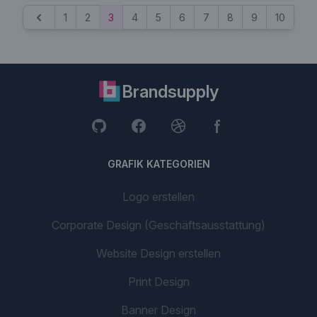
1
2
3
4
5
6
7
8
9
10
...
Previous
Brandsupply
GRAFIK KATEGORIEN
Logo erstellen
Corporate Design (Geschäftsausstattung)
Website Design erstellen
Print Design
Banner Design