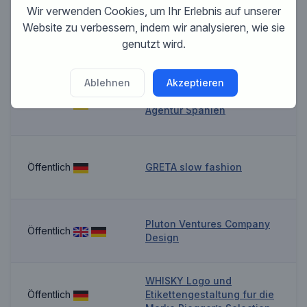
Wir verwenden Cookies, um Ihr Erlebnis auf unserer
Website zu verbessern, indem wir analysieren, wie sie
Design fur die Beklebung
Öffentlich
genutzt wird.
eines Wohnmobils
Ablehnen
Akzeptieren
Logo fur IT Consulting
Öffentlich
Agentur Spanien
Öffentlich
GRETA slow fashion
Pluton Ventures Company
Öffentlich
Design
WHISKY Logo und
Öffentlich
Etikettengestaltung fur die