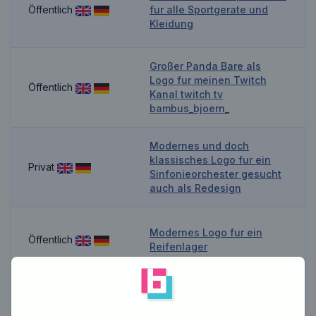
Öffentlich
fur alle Sportgerate und
Kleidung
Großer Panda Bare als
Logo fur meinen Twitch
Öffentlich
Kanal twitch tv
bambus_bjoern_
Modernes und doch
klassisches Logo fur ein
Privat
Sinfonieorchester gesucht
auch als Redesign
Modernes Logo fur ein
Öffentlich
Reifenlager
Privat
Waves in life