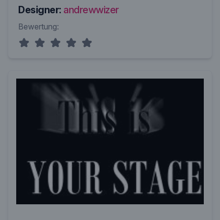
Designer:
andrewwizer
Bewertung: