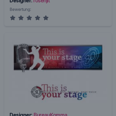
Designer:
rosenjit
Bewertung:
Designer:
BureauKomma