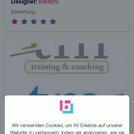
Designer:
misterS
Bewertung:
Wir verwenden Cookies, um Ihr Erlebnis auf unserer
Website zu verbessern, indem wir analysieren, wie sie
Designer:
misterS