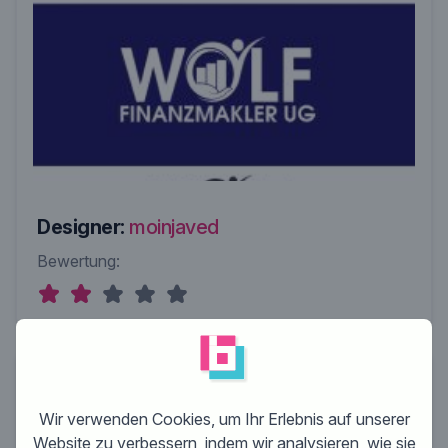
Designer:
moinjaved
Bewertung:
Wir verwenden Cookies, um Ihr Erlebnis auf unserer
Website zu verbessern, indem wir analysieren, wie sie